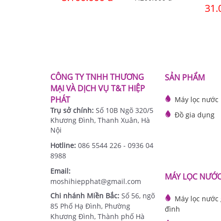
31.
CÔNG TY TNHH THƯƠNG
SẢN PHẨM
MẠI VÀ DỊCH VỤ T&T HIỆP
PHÁT
Máy lọc nước
Trụ sở chính:
Số 10B Ngõ 320/5
Đồ gia dụng
Khương Đình, Thanh Xuân, Hà
Nội
Hotline:
086 5544 226 - 0936 04
8988
Email:
MÁY LỌC NƯỚ
moshihiepphat@gmail.com
Chi nhánh Miền Bắc:
Số 56, ngõ
Máy lọc nước 
85 Phố Hạ Đình, Phường
đình
Khương Đình, Thành phố Hà