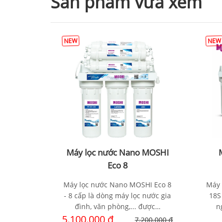
Sản phẩm vừa xem
NEW
NEW
ổng đầu
Máy lọc nước Nano MOSHI
H
Eco 8
Máy lọc nước Nano MOSHI Eco 8
Máy 
- 8 cấp là dòng máy lọc nước gia
18S
đình, văn phòng,... được…
n
5.100.000 đ
7.200.000 đ