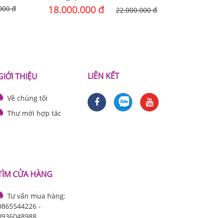
18.000.000 đ
25.000
000 đ
22.000.000 đ
LIÊN KẾT
GIỚI THIỆU
Về chúng tôi
Thư mời hợp tác
TÌM CỬA HÀNG
Tư vấn mua hàng:
0865544226 -
0936048988