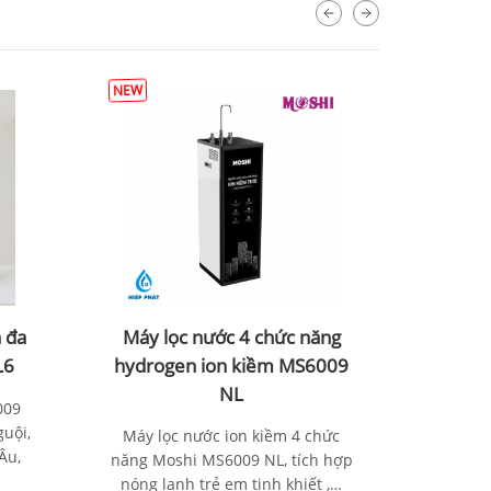
NEW
NEW
 đa
Máy lọc nước 4 chức năng
Máy l
L6
hydrogen ion kiềm MS6009
hydrog
NL
009
guội,
Máy lọc nước ion kiềm 4 chức
Máy lọ
Âu,
năng Moshi MS6009 NL, tích hợp
năng Mo
nóng lạnh trẻ em tinh khiết ,…
nóng lạ