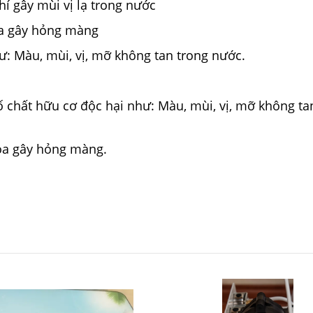
hí gây mùi vị lạ trong nước
óa gây hỏng màng
như: Màu, mùi, vị, mỡ không tan trong nước.
hất hữu cơ độc hại như: Màu, mùi, vị, mỡ không tan t
óa gây hỏng màng.