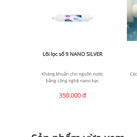
L STONE
Lõi lọc số 9 NANO SILVER
i và kim
Kháng khuẩn cho nguồn nước
Các
ng chất,
bằng công nghệ nano bạc
ân bằng…
350.000 đ