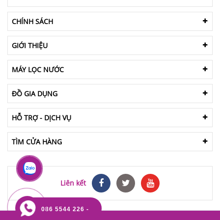
CHÍNH SÁCH
GIỚI THIỆU
MÁY LỌC NƯỚC
ĐỒ GIA DỤNG
HỖ TRỢ - DỊCH VỤ
TÌM CỬA HÀNG
Liên kết
086 5544 226 -