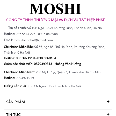
CÔNG TY TNHH THƯƠNG MẠI VÀ DỊCH VỤ T&T HIỆP PHÁT
Trụ sở chính:
Số 10B Ngõ 320/5 Khương Đình, Thanh Xuân, Hà Nội
Hotline:
086 5544 226 - 0936 04 8988
Email:
moshihiepphat@gmail.com
Chi nhánh Miền Bắc:
Số 56, ngõ 85 Phố Hạ Đình, Phường Khương Đình,
Thành phố Hà Nội
Hotline:
083 3971919 - 038 5669104
Giám đốc phát triển: 0879399313 - Hoàng Văn Hưởng
Chi nhánh Miền Nam:
Phú Mỹ Hưng, Quận 7, Thành Phố Hồ Chí Minh
Hotline:
0904971919
Xưởng sản xuất
: Khu CN Ngọc Hồi - Thanh Trì - Hà Nội
SẢN PHẨM
TIN TỨC