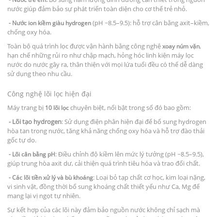
nước giúp đảm bảo sự phát triển toàn diện cho cơ thể trẻ nhỏ.
(pH ~8.5–9.5): hỗ trợ cân bằng axit–kiềm,
- Nước ion kiềm giàu hydrogen
chống oxy hóa.
Toàn bộ quá trình lọc được vận hành bằng công nghệ
,
xoay núm vặn
hạn chế những rủi ro như chập mạch, hỏng hóc linh kiện máy lọc
nước do nước gây ra, thân thiện với mọi lứa tuổi đều có thể dễ dàng
sử dụng theo nhu cầu.
Công nghệ lõi lọc hiện đại
Máy trang bị
chuyên biệt, nổi bật trong số đó bao gồm:
10 lõi lọc
- Lõi tạo hydrogen
: Sử dụng điện phân hiện đại để bổ sung hydrogen
hòa tan trong nước, tăng khả năng chống oxy hóa và hỗ trợ đào thải
gốc tự do.
: Điều chỉnh độ kiềm lên mức lý tưởng (pH ~8.5–9.5),
- Lõi cân bằng pH
giúp trung hòa axit dư, cải thiện quá trình tiêu hóa và trao đổi chất.
: Loại bỏ tạp chất cơ học, kim loại nặng,
- Các lõi tiền xử lý và bù khoáng
vi sinh vật, đồng thời bổ sung khoáng chất thiết yếu như Ca, Mg để
mang lại vị ngọt tự nhiên.
Sự kết hợp của các lõi này đảm bảo nguồn nước không chỉ sạch mà