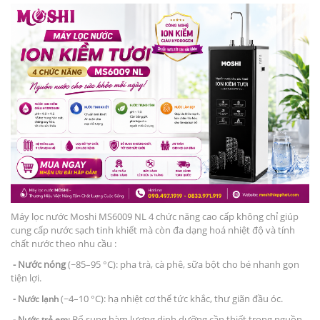
Máy lọc nước Moshi MS6009 NL 4 chức năng cao cấp không chỉ giúp
cung cấp nước sạch tinh khiết mà còn đa dạng hoá nhiệt độ và tính
chất nước theo nhu cầu :
- Nước nóng
(~85–95 °C): pha trà, cà phê, sữa bột cho bé nhanh gọn
tiện lợi.
(~4–10 °C): hạ nhiệt cơ thể tức khắc, thư giãn đầu óc.
- Nước lạnh
Bổ sung hàm lượng dinh dưỡng cần thiết trong nguồn
- Nước trẻ em: