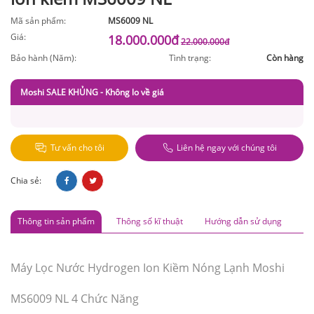
Mã sản phẩm:
MS6009 NL
Giá:
18.000.000đ
22.000.000đ
Bảo hành (Năm):
Tình trạng:
Còn hàng
Moshi SALE KHỦNG - Không lo về giá
Tư vấn cho tôi
Liên hệ ngay với chúng tôi
Chia sẻ:
Thông tin sản phẩm
Thông số kĩ thuật
Hướng dẫn sử dụng
Máy Lọc Nước Hydrogen Ion Kiềm Nóng Lạnh Moshi
MS6009 NL 4 Chức Năng