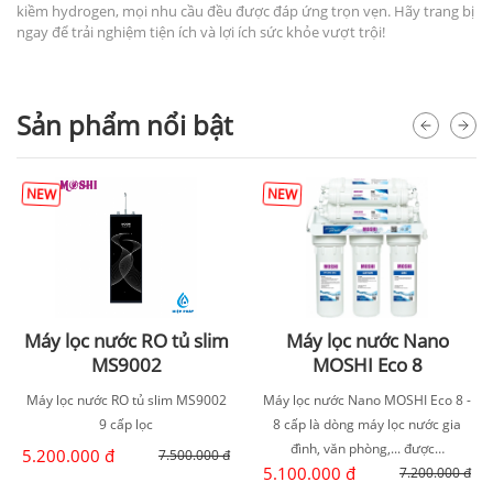
kiềm hydrogen, mọi nhu cầu đều được đáp ứng trọn vẹn. Hãy trang bị
ngay để trải nghiệm tiện ích và lợi ích sức khỏe vượt trội!
Sản phẩm nổi bật
NEW
NEW
Máy lọc nước RO tủ slim
Máy lọc nước Nano
MS9002
MOSHI Eco 8
Máy lọc nước RO tủ slim MS9002
Máy lọc nước Nano MOSHI Eco 8 -
9 cấp lọc
8 cấp là dòng máy lọc nước gia
đình, văn phòng,... được…
5.200.000 đ
7.500.000 đ
5.100.000 đ
7.200.000 đ