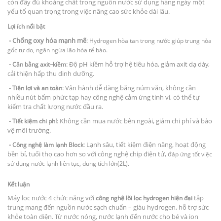
còn đầy đủ khoáng chất trong nguồn nước sử dụng hàng ngày một
yếu tố quan trọng trong việc nâng cao sức khỏe dài lâu.
Lợi ích nổi bật
- Chống oxy hóa mạnh mẽ
:
Hydrogen hòa tan trong nước giúp trung hòa
gốc tự do, ngăn ngừa lão hóa tế bào.
: Độ pH kiềm hỗ trợ hệ tiêu hóa, giảm axit dạ dày,
- Cân bằng axit–kiềm
cải thiện hấp thu dinh dưỡng.
: Vận hành dễ dàng bằng núm vặn, không cần
- Tiện lợi và an toàn
nhiều nút bấm phức tạp hay công nghệ cảm ứng tinh vi, có thể tự
kiểm tra chất lượng nước đầu ra.
: Không cần mua nước bên ngoài, giảm chi phí và bảo
- Tiết kiệm chi phí
vệ môi trường.
: Lạnh sâu, tiết kiệm điện năng, hoạt động
-
Công nghệ làm lạnh Block
bền bỉ, tuổi thọ cao hơn so với công nghệ chip điện tử, đ
áp ứng tốt việc
sử dụng nước lạnh liên tục, dung tích lớn(2L).
Kết luận
Máy lọc nước 4 chức năng với
tập
công nghệ lõi lọc hydrogen hiện đại
trung mang đến nguồn nước sạch chuẩn – giàu hydrogen, hỗ trợ sức
khỏe toàn diện. Từ nước nóng, nước lạnh đến nước cho bé và ion