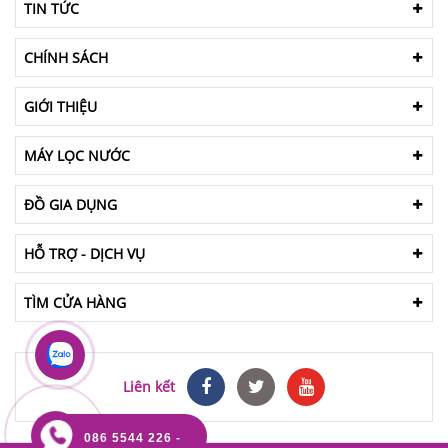
TIN TỨC
CHÍNH SÁCH
GIỚI THIỆU
MÁY LỌC NƯỚC
ĐỒ GIA DỤNG
HỖ TRỢ - DỊCH VỤ
TÌM CỬA HÀNG
Liên kết
086 5544 226 -