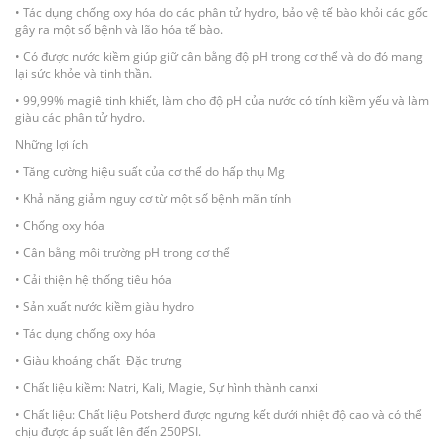
• Tác dụng chống oxy hóa do các phân tử hydro, bảo vệ tế bào khỏi các gốc
gây ra một số bệnh và lão hóa tế bào.
• Có được nước kiềm giúp giữ cân bằng độ pH trong cơ thể và do đó mang
lại sức khỏe và tinh thần.
• 99,99% magiê tinh khiết, làm cho độ pH của nước có tính kiềm yếu và làm
giàu các phân tử hydro.
Những lợi ích
• Tăng cường hiệu suất của cơ thể do hấp thụ Mg
• Khả năng giảm nguy cơ từ một số bệnh mãn tính
• Chống oxy hóa
• Cân bằng môi trường pH trong cơ thể
• Cải thiện hệ thống tiêu hóa
• Sản xuất nước kiềm giàu hydro
• Tác dụng chống oxy hóa
• Giàu khoáng chất Đặc trưng
• Chất liệu kiềm: Natri, Kali, Magie, Sự hình thành canxi
• Chất liệu: Chất liệu Potsherd được ngưng kết dưới nhiệt độ cao và có thể
chịu được áp suất lên đến 250PSI.