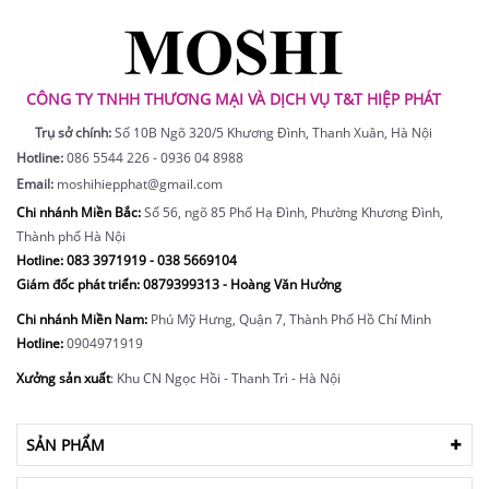
CÔNG TY TNHH THƯƠNG MẠI VÀ DỊCH VỤ T&T HIỆP PHÁT
Trụ sở chính:
Số 10B Ngõ 320/5 Khương Đình, Thanh Xuân, Hà Nội
Hotline:
086 5544 226 - 0936 04 8988
Email:
moshihiepphat@gmail.com
Chi nhánh Miền Bắc:
Số 56, ngõ 85 Phố Hạ Đình, Phường Khương Đình,
Thành phố Hà Nội
Hotline:
083 3971919 - 038 5669104
Giám đốc phát triển: 0879399313 - Hoàng Văn Hưởng
Chi nhánh Miền Nam:
Phú Mỹ Hưng, Quận 7, Thành Phố Hồ Chí Minh
Hotline:
0904971919
Xưởng sản xuất
: Khu CN Ngọc Hồi - Thanh Trì - Hà Nội
SẢN PHẨM