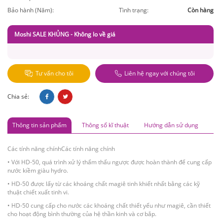
Bảo hành (Năm):
Tình trạng:
Còn hàng
Moshi SALE KHỦNG - Không lo về giá
Tư vấn cho tôi
Liên hệ ngay với chúng tôi
Chia sẻ:
Thông tin sản phẩm
Thông số kĩ thuật
Hướng dẫn sử dụng
Các tính năng chínhCác tính năng chính
• Với HD-50, quá trình xử lý thẩm thấu ngược được hoàn thành để cung cấp
nước kiềm giàu hydro.
• HD-50 được lấy từ các khoáng chất magiê tinh khiết nhất bằng các kỹ
thuật chiết xuất tinh vi.
• HD-50 cung cấp cho nước các khoáng chất thiết yếu như magiê, cần thiết
cho hoạt động bình thường của hệ thần kinh và cơ bắp.