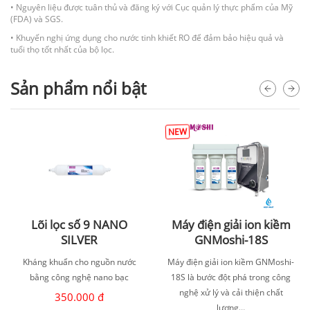
• Nguyên liệu được tuân thủ và đăng ký với Cục quản lý thực phẩm của Mỹ
(FDA) và SGS.
• Khuyến nghị ứng dụng cho nước tinh khiết RO để đảm bảo hiệu quả và
tuổi thọ tốt nhất của bộ lọc.
Sản phẩm nổi bật
NEW
Lõi lọc số 9 NANO
Máy điện giải ion kiềm
SILVER
GNMoshi-18S
Kháng khuẩn cho nguồn nước
Máy điện giải ion kiềm GNMoshi-
bằng công nghệ nano bạc
18S là bước đột phá trong công
nghệ xử lý và cải thiện chất
350.000 đ
lượng…