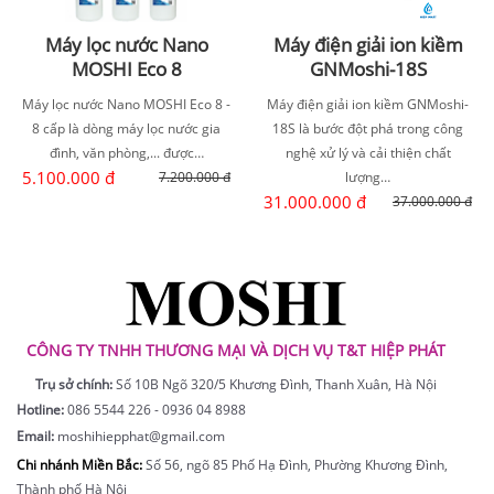
Máy lọc nước Nano
Máy điện giải ion kiềm
MOSHI Eco 8
GNMoshi-18S
Máy lọc nước Nano MOSHI Eco 8 -
Máy điện giải ion kiềm GNMoshi-
8 cấp là dòng máy lọc nước gia
18S là bước đột phá trong công
đình, văn phòng,... được…
nghệ xử lý và cải thiện chất
5.100.000 đ
7.200.000 đ
lượng…
31.000.000 đ
37.000.000 đ
CÔNG TY TNHH THƯƠNG MẠI VÀ DỊCH VỤ T&T HIỆP PHÁT
Trụ sở chính:
Số 10B Ngõ 320/5 Khương Đình, Thanh Xuân, Hà Nội
Hotline:
086 5544 226 - 0936 04 8988
Email:
moshihiepphat@gmail.com
Chi nhánh Miền Bắc:
Số 56, ngõ 85 Phố Hạ Đình, Phường Khương Đình,
Thành phố Hà Nội