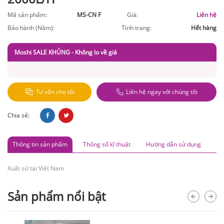
Mã sản phẩm:
MS-CN F
Giá:
Liên hệ
Bảo hành (Năm):
Tình trạng:
Hết hàng
Moshi SALE KHỦNG - Không lo về giá
Tư vấn cho tôi
Liên hệ ngay với chúng tôi
Chia sẻ:
Thông tin sản phẩm
Thông số kĩ thuật
Hướng dẫn sử dụng
Xuất sứ tại Việt Nam
Sản phẩm nổi bật