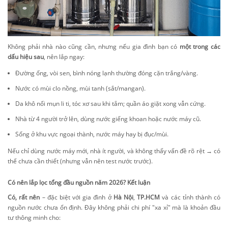
Không phải nhà nào cũng cần, nhưng nếu gia đình bạn có
một trong các
dấu hiệu sau
, nên lắp ngay:
Đường ống, vòi sen, bình nóng lạnh thường đóng cặn trắng/vàng.
Nước có mùi clo nồng, mùi tanh (sắt/mangan).
Da khô nổi mụn li ti, tóc xơ sau khi tắm; quần áo giặt xong vẫn cứng.
Nhà từ 4 người trở lên, dùng nước giếng khoan hoặc nước máy cũ.
Sống ở khu vực ngoại thành, nước máy hay bị đục/mùi.
Nếu chỉ dùng nước máy mới, nhà ít người, và không thấy vấn đề rõ rệt → có
thể chưa cần thiết (nhưng vẫn nên test nước trước).
Có nên lắp lọc tổng đầu nguồn năm 2026? Kết luận
Có, rất nên
– đặc biệt với gia đình ở
Hà Nội
,
TP.HCM
và các tỉnh thành có
nguồn nước chưa ổn định. Đây không phải chi phí "xa xỉ" mà là khoản đầu
tư thông minh cho: