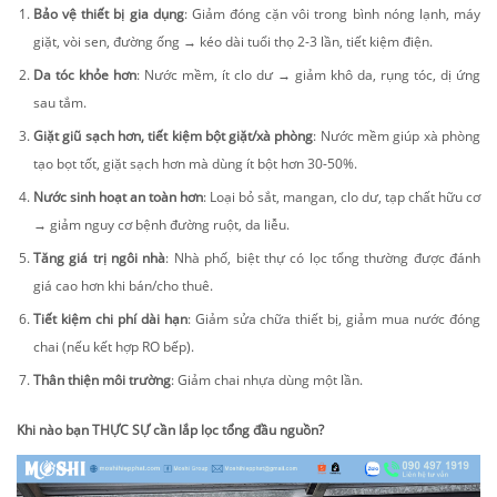
Bảo vệ thiết bị gia dụng
: Giảm đóng cặn vôi trong bình nóng lạnh, máy
giặt, vòi sen, đường ống → kéo dài tuổi thọ 2-3 lần, tiết kiệm điện.
Da tóc khỏe hơn
: Nước mềm, ít clo dư → giảm khô da, rụng tóc, dị ứng
sau tắm.
Giặt giũ sạch hơn, tiết kiệm bột giặt/xà phòng
: Nước mềm giúp xà phòng
tạo bọt tốt, giặt sạch hơn mà dùng ít bột hơn 30-50%.
Nước sinh hoạt an toàn hơn
: Loại bỏ sắt, mangan, clo dư, tạp chất hữu cơ
→ giảm nguy cơ bệnh đường ruột, da liễu.
Tăng giá trị ngôi nhà
: Nhà phố, biệt thự có lọc tổng thường được đánh
giá cao hơn khi bán/cho thuê.
Tiết kiệm chi phí dài hạn
: Giảm sửa chữa thiết bị, giảm mua nước đóng
chai (nếu kết hợp RO bếp).
Thân thiện môi trường
: Giảm chai nhựa dùng một lần.
Khi nào bạn THỰC SỰ cần lắp lọc tổng đầu nguồn?