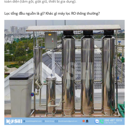
toàn diện (tắm gội, giặt giũ, thiết bị gia dụng).
Lọc tổng đầu nguồn là gì? Khác gì máy lọc RO thông thường?