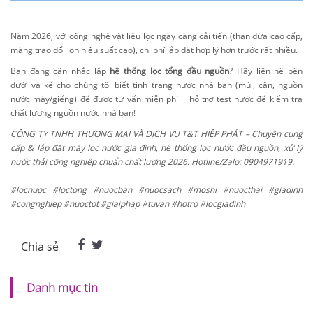
Năm 2026, với công nghệ vật liệu lọc ngày càng cải tiến (than dừa cao cấp,
màng trao đổi ion hiệu suất cao), chi phí lắp đặt hợp lý hơn trước rất nhiều.
Bạn đang cân nhắc lắp
hệ thống lọc tổng đầu nguồn
? Hãy liên hệ bên
dưới và kể cho chúng tôi biết tình trạng nước nhà bạn (mùi, cặn, nguồn
nước máy/giếng) để được tư vấn miễn phí + hỗ trợ test nước để kiểm tra
chất lượng nguồn nước nhà bạn!
CÔNG TY TNHH THƯƠNG MẠI VÀ DỊCH VỤ T&T HIỆP PHÁT – Chuyên cung
cấp & lắp đặt máy lọc nước gia đình, hệ thống lọc nước đầu nguồn, xử lý
nước thải công nghiệp chuẩn chất lượng 2026. Hotline/Zalo: 0904971919.
#locnuoc #loctong #nuocban #nuocsach #moshi #nuocthai #giadinh
#congnghiep #nuoctot #giaiphap #tuvan #hotro #locgiadinh
Chia sẻ
Danh mục tin