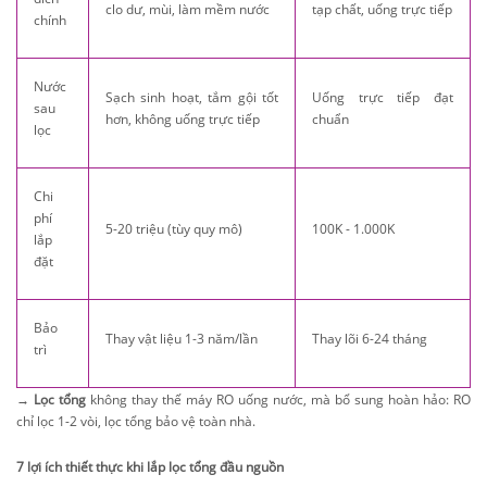
clo dư, mùi, làm mềm nước
tạp chất, uống trực tiếp
chính
Nước
Sạch sinh hoạt, tắm gội tốt
Uống trực tiếp đạt
sau
hơn, không uống trực tiếp
chuẩn
lọc
Chi
phí
5-20 triệu (tùy quy mô)
100K - 1.000K
lắp
đặt
Bảo
Thay vật liệu 1-3 năm/lần
Thay lõi 6-24 tháng
trì
→
Lọc tổng
không thay thế máy RO uống nước, mà bổ sung hoàn hảo: RO
chỉ lọc 1-2 vòi, lọc tổng bảo vệ toàn nhà.
7 lợi ích thiết thực khi lắp lọc tổng đầu nguồn