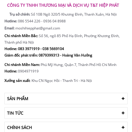
CÔNG TY TNHH THƯƠNG MẠI VÀ DỊCH VỤ T&T HIỆP PHÁT
Trụ sở chính:
Số 10B Ngõ 320/5 Khương Đình, Thanh Xuân, Hà Nội
Hotline:
086 5544 226 - 0936 04 8988
Email:
moshihiepphat@gmail.com
Chi nhánh Miền Bắc:
Số 56, ngõ 85 Phố Hạ Đình, Phường Khương Đình,
Thành phố Hà Nội
Hotline:
083 3971919 - 038 5669104
Giám đốc phát triển: 0879399313 - Hoàng Văn Hưởng
Chi nhánh Miền Nam:
Phú Mỹ Hưng, Quận 7, Thành Phố Hồ Chí Minh
Hotline:
0904971919
Xưởng sản xuất
: Khu CN Ngọc Hồi - Thanh Trì - Hà Nội
SẢN PHẨM
TIN TỨC
CHÍNH SÁCH