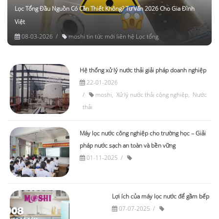
Lọc Tổng Đầu Nguồn Có Cần Thiết Không? Tư Vấn 2026 Cho Gia Đình
Việt
08-03-2026
moshi
tin tức mới
liên hệ
Lọc tổng
Hệ thống xử lý nước thải giải pháp doanh nghiệp
22-01-2026
moshi
Xử lý nước thải công nghiệp
Nước
thải
Máy lọc nước công nghiệp cho trường học – Giải
pháp nước sạch an toàn và bền vững
01-11-2025
Lợi ích của máy lọc nước để gầm bếp
07-07-2025